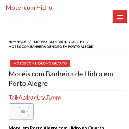
Skip
Motel com Hidro
to
Conheça os motéis com hidro ou jacuzzi mais
content
românticos do Brasil
HOMEPAGE
MOTÉIS COM HIDRO NO QUARTO
MOTÉIS COM BANHEIRA DE HIDRO EM PORTO ALEGRE
MOTÉIS COM HIDRO NO QUARTO
Motéis com Banheira de Hidro em
Porto Alegre
Taikô Motel by Drops
Motel em Porto Alegre com Hidro no Quarto