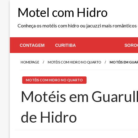
Skip
Motel com Hidro
to
content
Conheça os motéis com hidro ou jacuzzi mais românticos 
CONTAGEM
CURITIBA
GUARULHOS
SORO
HOMEPAGE
MOTÉIS COM HIDRO NO QUARTO
MOTÉIS EM GUA
MOTÉIS COM HIDRO NO QUARTO
Motéis em Guarul
de Hidro